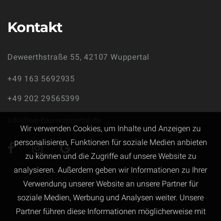
Kontakt
Deweerthstraße 55,
42107 Wuppertal
+49 163 5692935
+49 202 29565399
info@wa-bau-wuppertal.de
Wir verwenden Cookies, um Inhalte und Anzeigen zu
personalisieren, Funktionen für soziale Medien anbieten
zu können und die Zugriffe auf unsere Website zu
analysieren. Außerdem geben wir Informationen zu Ihrer
Qualität, Zuverlässigkeit und Kosteneffizienz.
Verwendung unserer Website an unsere Partner für
Wir sind Ihr Partner, wenn es ums Renovieren,
soziale Medien, Werbung und Analysen weiter. Unsere
Restaurieren und alles rund um das Bauen geht.
Partner führen diese Informationen möglicherweise mit