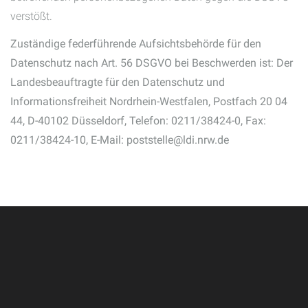
verstößt.
Zuständige federführende Aufsichtsbehörde für den
Datenschutz nach Art. 56 DSGVO bei Beschwerden ist: Der
Landesbeauftragte für den Datenschutz und
Informationsfreiheit Nordrhein-Westfalen, Postfach 20 04
44, D-40102 Düsseldorf, Telefon: 0211/38424-0, Fax:
0211/38424-10, E-Mail: poststelle@ldi.nrw.de