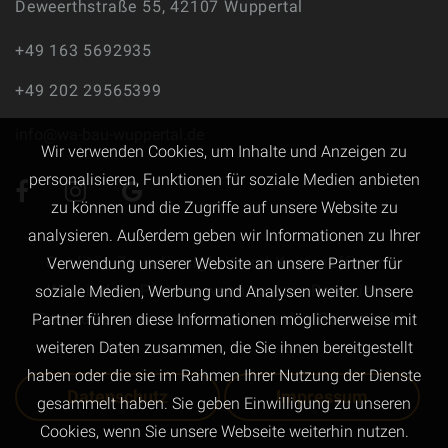
Deweerthstraße 55,
42107 Wuppertal
+49 163 5692935
+49 202 29565399
info@wa-bau-wuppertal.de
Wir verwenden Cookies, um Inhalte und Anzeigen zu
personalisieren, Funktionen für soziale Medien anbieten
zu können und die Zugriffe auf unsere Website zu
analysieren. Außerdem geben wir Informationen zu Ihrer
Qualität, Zuverlässigkeit und Kosteneffizienz.
Verwendung unserer Website an unsere Partner für
Wir sind Ihr Partner, wenn es ums Renovieren,
soziale Medien, Werbung und Analysen weiter. Unsere
Restaurieren und alles rund um das Bauen geht.
Partner führen diese Informationen möglicherweise mit
weiteren Daten zusammen, die Sie ihnen bereitgestellt
haben oder die sie im Rahmen Ihrer Nutzung der Dienste
Datenschutz
Impressum
gesammelt haben. Sie geben Einwilligung zu unseren
Cookies, wenn Sie unsere Webseite weiterhin nutzen.